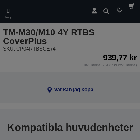
Skip
to
Sök
main
Meny
content
TM-M30/M10 4Y RTBS
CoverPlus
SKU: CP04RTBSCE74
939,77 kr
inkl. moms (751,82 kr exkl. moms)
Var kan jag köpa
Kompatibla huvudenheter