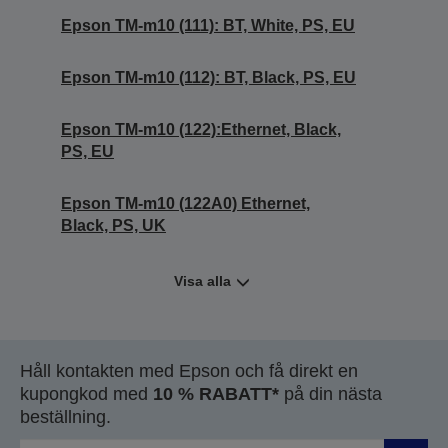
Epson TM-m10 (111): BT, White, PS, EU
Epson TM-m10 (112): BT, Black, PS, EU
Epson TM-m10 (122):Ethernet, Black,
PS, EU
Epson TM-m10 (122A0) Ethernet,
Black, PS, UK
Visa alla
Håll kontakten med Epson och få direkt en
kupongkod med
10 % RABATT*
på din nästa
beställning.