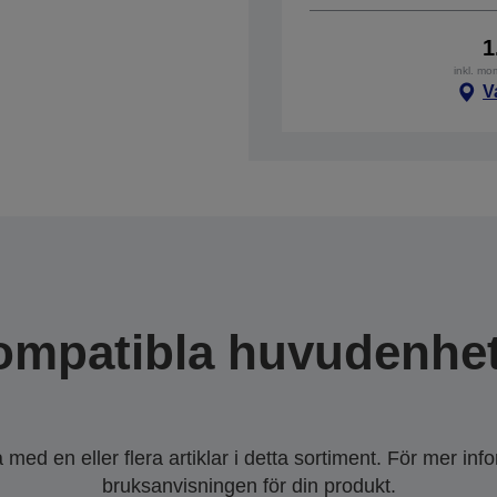
1
inkl. mo
V
ompatibla huvudenhet
ed en eller flera artiklar i detta sortiment. För mer inf
bruksanvisningen för din produkt.