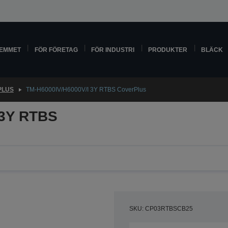
HEMMET
FÖR FÖRETAG
FÖR INDUSTRI
PRODUKTER
BLÄCK
PLUS
TM-H6000IV/H6000V/I 3Y RTBS CoverPlus
 3Y RTBS
SKU: CP03RTBSCB25