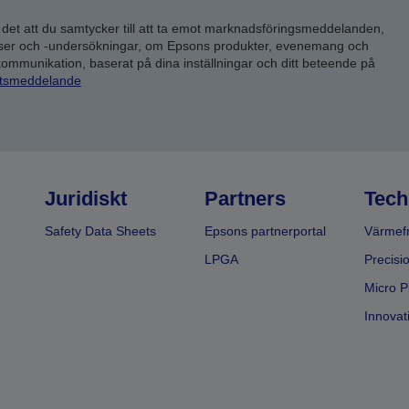
 det att du samtycker till att ta emot marknadsföringsmeddelanden,
yser och -undersökningar, om Epsons produkter, evenemang och
 kommunikation, baserat på dina inställningar och ditt beteende på
etsmeddelande
Juridiskt
Partners
Tech
Safety Data Sheets
Epsons partnerportal
Värmefr
LPGA
Precisi
Micro P
Innovati