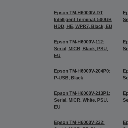
Epson TM-H6000IV-DT
E
Intelligent Terminal, 500GB
Se
HDD, HE, WPR7, Black, EU
Epson TM-H6000V-112:
E
Serial, MICR, Black, PSU,
Se
EU
Epson TM-H6000V-204P0:
E
P-USB, Black
Se
Epson TM-H6000V-213P1:
E
Serial, MICR, White, PSU,
Se
EU
Epson TM-H6000V-232:
E