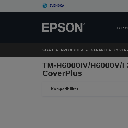
Skip
SVENSKA
to
main
content
FÖR 
START
PRODUKTER
GARANTI
COVER
TM-H6000IV/H6000V/I
CoverPlus
Kompatibilitet