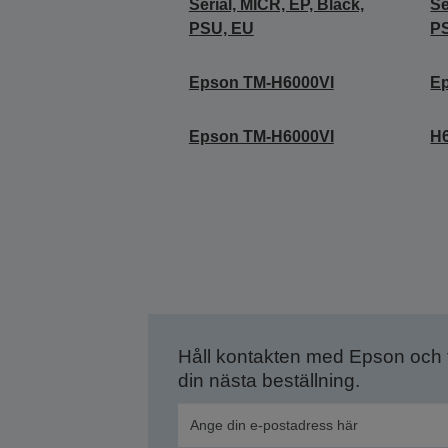
Serial, MICR, EP, Black,
Se
PSU, EU
P
Epson TM-H6000VI
E
Epson TM-H6000VI
H6
Håll kontakten med Epson och
din nästa beställning.