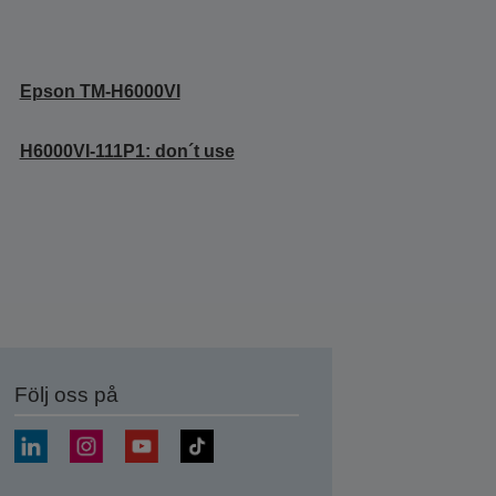
Epson TM-H6000VI
H6000VI-111P1: don´t use
Följ oss på
a