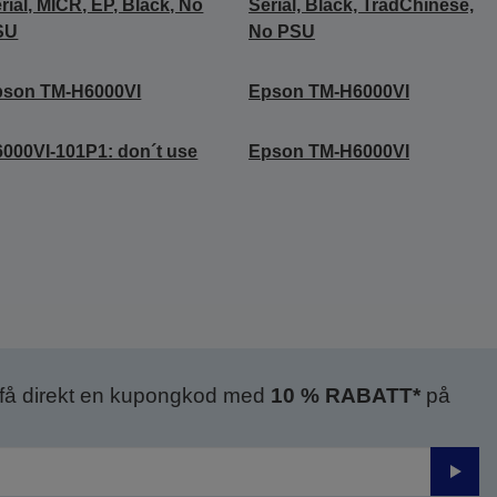
rial, MICR, EP, Black, No
Serial, Black, TradChinese,
SU
No PSU
pson TM-H6000VI
Epson TM-H6000VI
000VI-101P1: don´t use
Epson TM-H6000VI
 få direkt en kupongkod med
10 % RABATT*
på
Skick