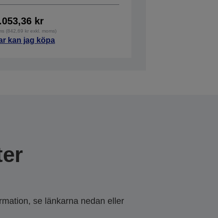
.053,36 kr
ms (842,69 kr exkl. moms)
ar kan jag köpa
er
ormation, se länkarna nedan eller