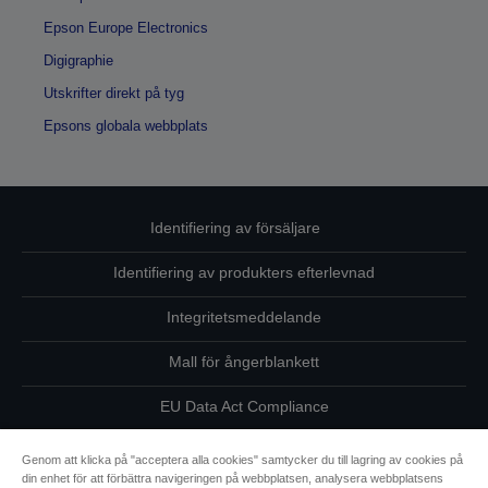
Epson Europe Electronics
Digigraphie
Utskrifter direkt på tyg
Epsons globala webbplats
Identifiering av försäljare
Identifiering av produkters efterlevnad
Integritetsmeddelande
Mall för ångerblankett
EU Data Act Compliance
Kontakta oss angående dina uppgifter
Genom att klicka på "acceptera alla cookies" samtycker du till lagring av cookies på
din enhet för att förbättra navigeringen på webbplatsen, analysera webbplatsens