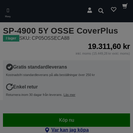
Skip
to
Sök
main
Meny
content
SP-4900 5Y OSSE CoverPlus
SKU: CP05OSSECA88
I lager
19.311,60 kr
inkl. moms (15.449,28 kr exkl. moms)
Gratis standardleverans
Kostnadsfri standardleverans på alla beställningar över 250 kr
Enkel retur
Returnera inom 30 dagar från leverans.
Läs mer
Köp nu
Var kan jag köpa