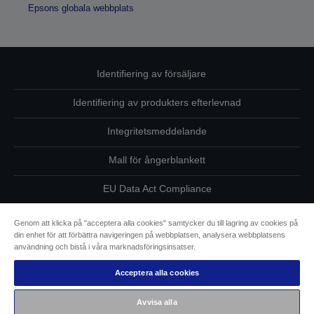
Epsons globala webbplats
Identifiering av försäljare
Identifiering av produkters efterlevnad
Integritetsmeddelande
Mall för ångerblankett
EU Data Act Compliance
Kontakta oss angående dina uppgifter
Genom att klicka på "acceptera alla cookies" samtycker du till lagring av cookies på
din enhet för att förbättra navigeringen på webbplatsen, analysera webbplatsens
Information om cookies
användning och bistå i våra marknadsföringsinsatser.
Acceptera alla cookies
Epsons åtagande avseende tillgänglighet
Avvisa alla