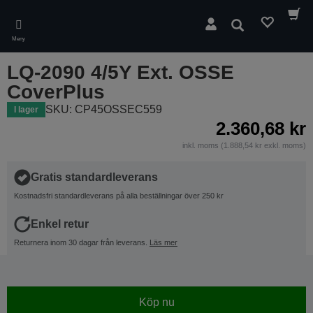
Skip
to
Sök
main
Meny
content
LQ-2090 4/5Y Ext. OSSE
CoverPlus
SKU: CP45OSSEC559
I lager
2.360,68 kr
inkl. moms (1.888,54 kr exkl. moms)
Gratis standardleverans
Kostnadsfri standardleverans på alla beställningar över 250 kr
Enkel retur
Returnera inom 30 dagar från leverans.
Läs mer
Köp nu