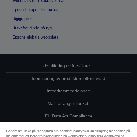
Webbplats för Executive Team
Epson Europe Electronics
Digigraphie
Utskrifter direkt på tyg
Epsons globala webbplats
Identifiering av försäljare
Identifiering av produkters efterlevnad
Integritetsmeddelande
Mall för ångerblankett
EU Data Act Compliance
Kontakta oss angående dina uppgifter
Genom att klicka på "acceptera alla cookies" samtycker du till lagring av cookies på
din enhet för att förbättra navigeringen på webbplatsen, analysera webbplatsens