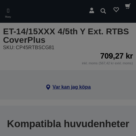
Skip
to
Sök
main
Meny
content
ET-14/15XXX 4/5th Y Ext. RTBS
CoverPlus
SKU: CP45RTBSCG81
709,27 kr
inkl. moms (567,42 kr exkl. moms)
Var kan jag köpa
Kompatibla huvudenheter