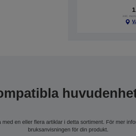
1
inkl. mom
V
ompatibla huvudenhet
ed en eller flera artiklar i detta sortiment. För mer inf
bruksanvisningen för din produkt.