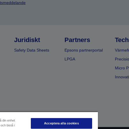
etsmeddelande
Juridiskt
Partners
Tech
Safety Data Sheets
Epsons partnerportal
Värmefr
LPGA
Precisi
Micro P
Innovati
å din enhet
Acceptera alla cookies
och bistå i