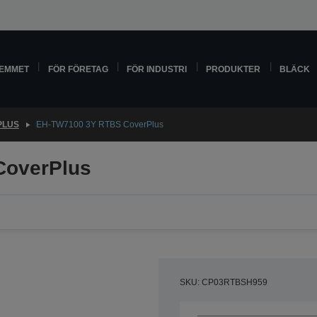
HEMMET
FÖR FÖRETAG
FÖR INDUSTRI
PRODUKTER
BLÄCK
PLUS
EH-TW7100 3Y RTBS CoverPlus
CoverPlus
SKU: CP03RTBSH959