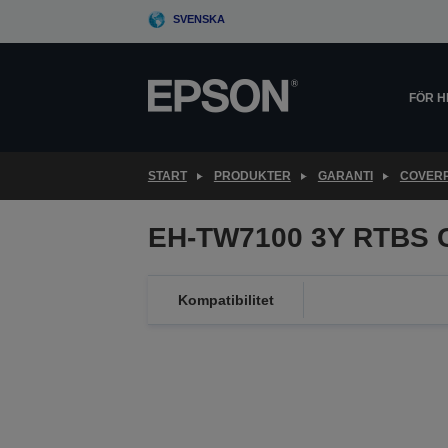
Skip
SVENSKA
to
main
content
FÖR 
START
PRODUKTER
GARANTI
COVER
EH-TW7100 3Y RTBS 
Kompatibilitet