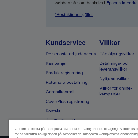
webben så som beskrivs i
Epsons integrit
*Restriktioner gäller
Kundservice
Villkor
De senaste erbjudandena
Försäljningsvillkor
Kampanjer
Betalnings- och
leveransvillkor
Produktregistrering
Nyttjandevillkor
Returnera beställning
Villkor för online-
Garantikontroll
kampanjer
CoverPlus-registrering
Kontakt
Återförsäljarsökning
Genom att klicka på "acceptera alla cookies" samtycker du till lagring av cookies p
för att förbättra navigeringen på webbplatsen, analysera webbplatsens användning 