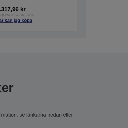
.317,96 kr
s (1.054,37 kr exkl. moms)
ar kan jag köpa
er
ormation, se länkarna nedan eller