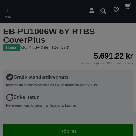
Skip
to
Sök
main
Meny
content
EB-PU1006W 5Y RTBS
CoverPlus
SKU: CP05RTBSHA35
I lager
5.691,22 kr
inkl. moms (4.552,98 kr exkl. moms)
Gratis standardleverans
Kostnadsfri standardleverans på alla beställningar över 250 kr
Enkel retur
Returnera inom 30 dagar från leverans.
Läs mer
Köp nu