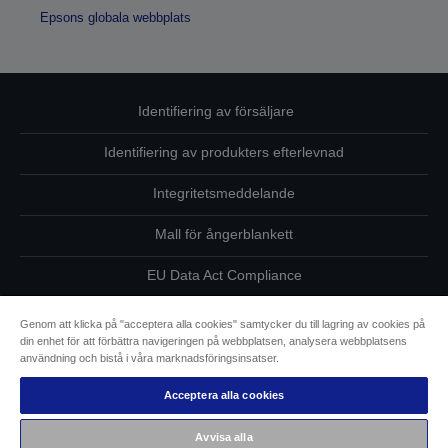
Epsons globala webbplats
Identifiering av försäljare
Identifiering av produkters efterlevnad
Integritetsmeddelande
Mall för ångerblankett
EU Data Act Compliance
Kontakta oss angående dina uppgifter
Genom att klicka på "acceptera alla cookies" samtycker du till lagring av cookies på
din enhet för att förbättra navigeringen på webbplatsen, analysera webbplatsens
Information om cookies
användning och bistå i våra marknadsföringsinsatser.
Acceptera alla cookies
Epsons åtagande avseende tillgänglighet
Avvisa alla