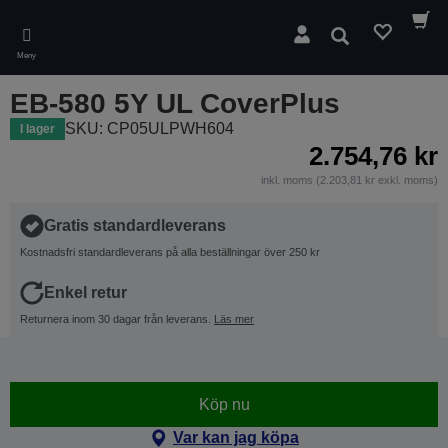
Skip
to
Sök
main
Meny
content
EB-580 5Y UL CoverPlus
SKU: CP05ULPWH604
I lager
2.754,76 kr
inkl. moms (2.203,81 kr exkl. moms)
Gratis standardleverans
Kostnadsfri standardleverans på alla beställningar över 250 kr
Enkel retur
Returnera inom 30 dagar från leverans.
Läs mer
Köp nu
Var kan jag köpa