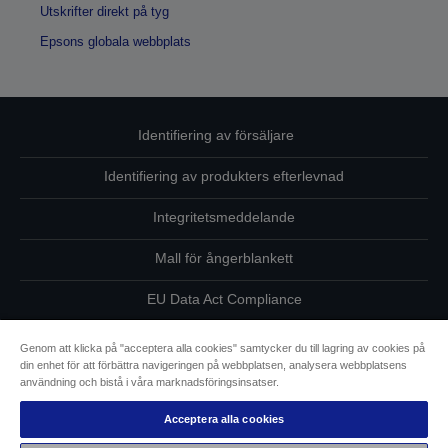
Utskrifter direkt på tyg
Epsons globala webbplats
Identifiering av försäljare
Identifiering av produkters efterlevnad
Integritetsmeddelande
Mall för ångerblankett
EU Data Act Compliance
Kontakta oss angående dina uppgifter
Genom att klicka på "acceptera alla cookies" samtycker du till lagring av cookies på
din enhet för att förbättra navigeringen på webbplatsen, analysera webbplatsens
Information om cookies
användning och bistå i våra marknadsföringsinsatser.
Acceptera alla cookies
Epsons åtagande avseende tillgänglighet