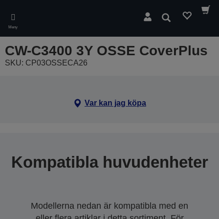
Skip
to
Sök
main
Meny
content
CW-C3400 3Y OSSE CoverPlus
SKU: CP03OSSECA26
Var kan jag köpa
Kompatibla huvudenheter
Modellerna nedan är kompatibla med en
eller flera artiklar i detta sortiment. För