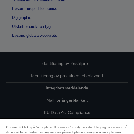
Epson Europe Electronics
Digigraphie
Utskrifter direkt på tyg
Epsons globala webbplats
Identifiering av försäljare
Identifiering av produkters efterlevnad
Integritetsmeddelande
Mall för ångerblankett
EU Data Act Compliance
Kontakta oss angående dina uppgifter
Genom att klicka på "acceptera alla cookies" samtycker du till lagring av cookies på
din enhet för att förbättra navigeringen på webbplatsen, analysera webbplatsens