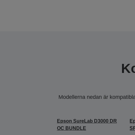
K
Modellerna nedan är kompatibla m
Epson SureLab D3000 DR
E
OC BUNDLE
S