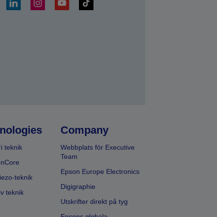
a
nologies
Company
i teknik
Webbplats för Executive
Team
onCore
Epson Europe Electronics
iezo-teknik
Digigraphie
v teknik
Utskrifter direkt på tyg
Epsons globala