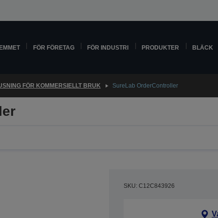
HEMMET
FÖR FÖRETAG
FÖR INDUSTRI
PRODUKTER
BLÄCK
USNING FÖR KOMMERSIELLT BRUK
SureLab OrderController
ler
SKU: C12C843926
V