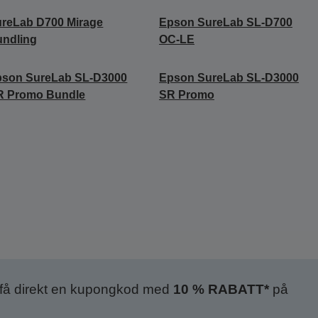
reLab D700 Mirage
Epson SureLab SL-D700
ndling
OC-LE
pson SureLab SL-D3000
Epson SureLab SL-D3000
R Promo Bundle
SR Promo
 få direkt en kupongkod med
10 % RABATT*
på