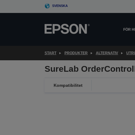
Skip
SVENSKA
to
main
content
FÖR 
START
PRODUKTER
ALTERNATIV
UTR
SureLab OrderControl
Kompatibilitet