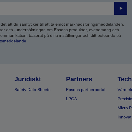
Skick
 det att du samtycker till att ta emot marknadsföringsmeddelanden,
yser och -undersökningar, om Epsons produkter, evenemang och
 kommunikation, baserat på dina inställningar och ditt beteende på
etsmeddelande
Juridiskt
Partners
Tech
Safety Data Sheets
Epsons partnerportal
Värmefr
LPGA
Precisi
Micro P
Innovati