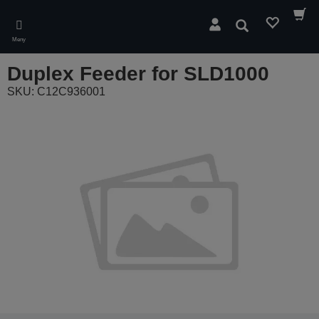
Skip
to
Sök
main
Meny
content
Duplex Feeder for SLD1000
SKU: C12C936001