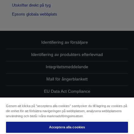
Utskrifter direkt på tyg
Epsons globala webbplats
Identifiering av försäljare
Identifiering av produkters efterlevnad
Integritetsmeddelande
Mall för ångerblankett
EU Data Act Compliance
Kontakta oss angående dina uppgifter
Genom att klicka på "acceptera alla cookies" samtycker du till lagring av cookies på
din enhet för att förbättra navigeringen på webbplatsen, analysera webbplatsens
Information om cookies
användning och bistå i våra marknadsföringsinsatser.
Acceptera alla cookies
Epsons åtagande avseende tillgänglighet