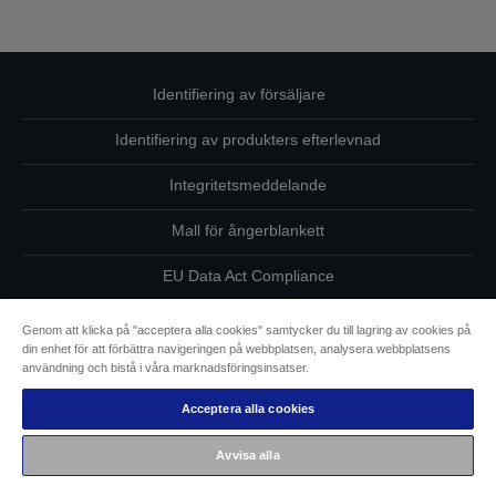
Identifiering av försäljare
Identifiering av produkters efterlevnad
Integritetsmeddelande
Mall för ångerblankett
EU Data Act Compliance
Kontakta oss angående dina uppgifter
Genom att klicka på "acceptera alla cookies" samtycker du till lagring av cookies på
din enhet för att förbättra navigeringen på webbplatsen, analysera webbplatsens
Information om cookies
användning och bistå i våra marknadsföringsinsatser.
Acceptera alla cookies
Epsons åtagande avseende tillgänglighet
Avvisa alla
Copyright © 2026 Seiko Epson