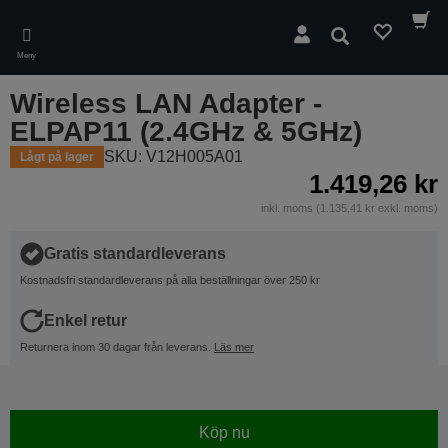
Skip
to
Sök
main
Meny
content
Wireless LAN Adapter -
ELPAP11 (2.4GHz & 5GHz)
SKU: V12H005A01
Lågt på lager
1.419,26 kr
inkl. moms (1.135,41 kr exkl. moms)
Gratis standardleverans
Kostnadsfri standardleverans på alla beställningar över 250 kr
Enkel retur
Returnera inom 30 dagar från leverans.
Läs mer
Köp nu