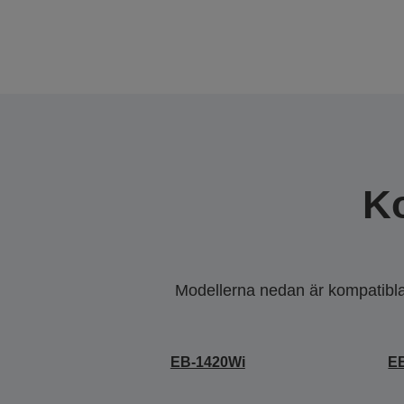
K
Modellerna nedan är kompatibla m
EB-1420Wi
E