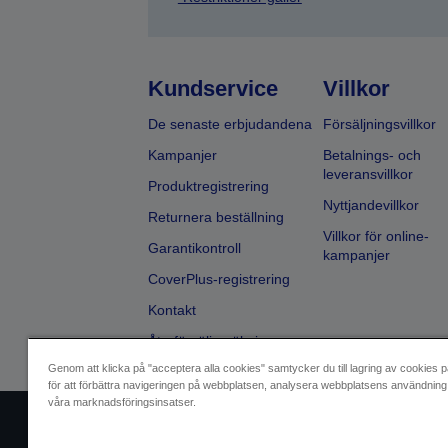
Kundservice
Villkor
De senaste erbjudandena
Försäljningsvillkor
Kampanjer
Betalnings- och
leveransvillkor
Produktregistrering
Nyttjandevillkor
Returnera beställning
Villkor för online-
Garantikontroll
kampanjer
CoverPlus-registrering
Kontakt
Återförsäljarsökning
Genom att klicka på "acceptera alla cookies" samtycker du till lagring av cookies p
för att förbättra navigeringen på webbplatsen, analysera webbplatsens användning 
våra marknadsföringsinsatser.
Identifiering av försäljare
Identifierin