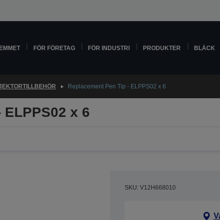
HEMMET
FÖR FÖRETAG
FÖR INDUSTRI
PRODUKTER
BLÄCK
JEKTORTILLBEHÖR
Replacement Pen Tip - ELPPS02 x 6
- ELPPS02 x 6
SKU: V12H668010
V