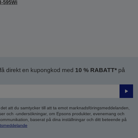
B-595Wi
 få direkt en kupongkod med
10 % RABATT*
på
Skick
 det att du samtycker till att ta emot marknadsföringsmeddelanden,
yser och -undersökningar, om Epsons produkter, evenemang och
 kommunikation, baserat på dina inställningar och ditt beteende på
etsmeddelande