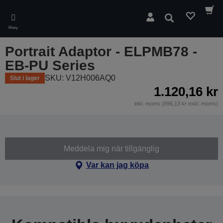
Skip
to
Sök
main
Meny
content
Portrait Adaptor - ELPMB78 -
EB-PU Series
SKU: V12H006AQ0
Slut i lager
1.120,16 kr
inkl. moms (896,13 kr exkl. moms)
Meddela mig när tillgänglig
Var kan jag köpa