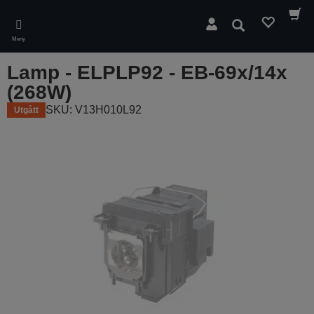
Skip
to
Sök
main
Meny
content
Lamp - ELPLP92 - EB-69x/14x
(268W)
SKU: V13H010L92
Utgått