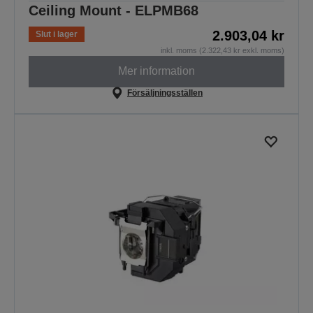
Ceiling Mount - ELPMB68
2.903,04 kr
Slut i lager
inkl. moms (2.322,43 kr exkl. moms)
Mer information
Försäljningsställen