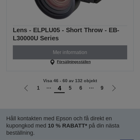
Lens - ELPLU05 - Short Throw - EB-
L30000U Series
Mer information
Försäljningsställen
Visa 46 - 60 av 132 objekt
4
1
⋯
5
6
⋯
9
Gå
Gå
till
till
föregående
nästa
sida
sida
Håll kontakten med Epson och få direkt en
kupongkod med
10 % RABATT*
på din nästa
beställning.