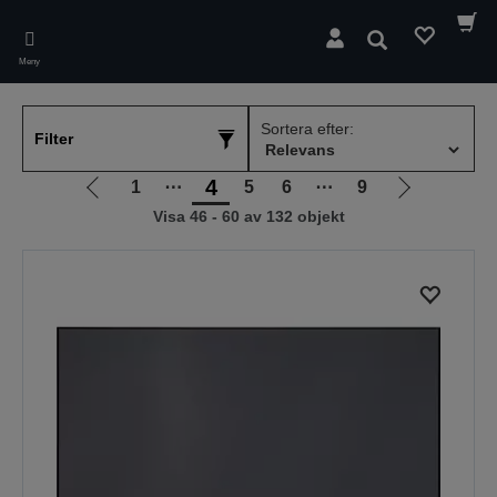
Skip
to
Sök
main
Meny
content
Sortera efter:
Filter
4
1
⋯
5
6
⋯
9
Gå
Gå
Visa 46 - 60 av 132 objekt
till
till
föregående
nästa
sida
sida