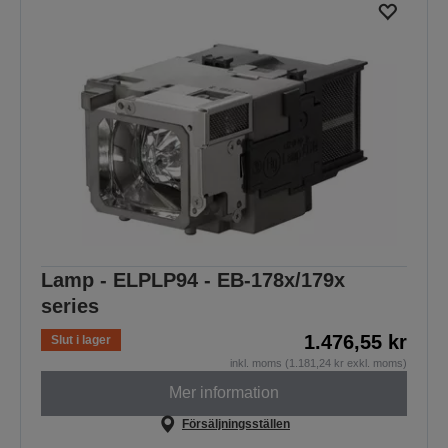
Lamp - ELPLP94 - EB-178x/179x
series
1.476,55 kr
Slut i lager
inkl. moms (1.181,24 kr exkl. moms)
Mer information
Försäljningsställen