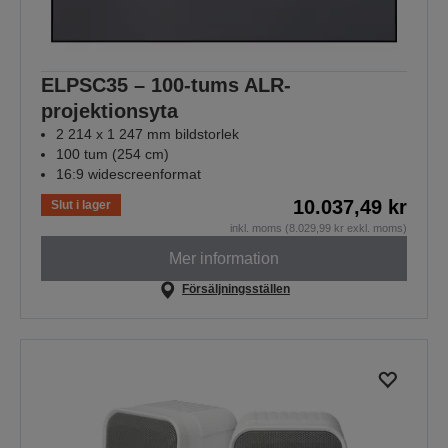
ELPSC35 – 100-tums ALR-
projektionsyta
2 214 x 1 247 mm bildstorlek
100 tum (254 cm)
16:9 widescreenformat
10.037,49 kr
Slut i lager
inkl. moms (8.029,99 kr exkl. moms)
Mer information
Försäljningsställen