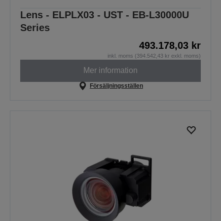
Lens - ELPLX03 - UST - EB-L30000U
Series
493.178,03 kr
inkl. moms (394.542,43 kr exkl. moms)
Mer information
Försäljningsställen