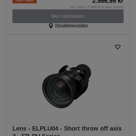
2.586,95 kr
Slut i lager
inkl. moms (2.069,56 kr exkl. moms)
Mer information
Försäljningsställen
Lens - ELPLU04 - Short throw off axis