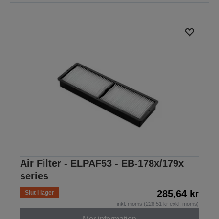
Air Filter - ELPAF53 - EB-178x/179x
series
285,64 kr
Slut i lager
inkl. moms (228,51 kr exkl. moms)
Mer information