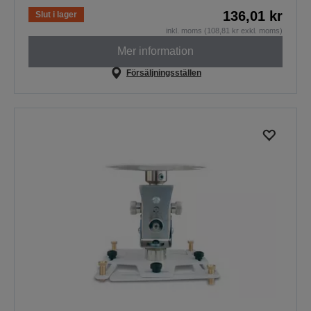
136,01 kr
Slut i lager
inkl. moms (108,81 kr exkl. moms)
Mer information
Försäljningsställen