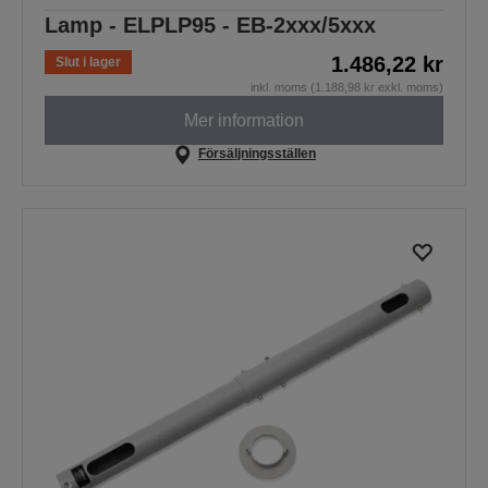
Lamp - ELPLP95 - EB-2xxx/5xxx
1.486,22 kr
Slut i lager
inkl. moms (1.188,98 kr exkl. moms)
Mer information
Försäljningsställen