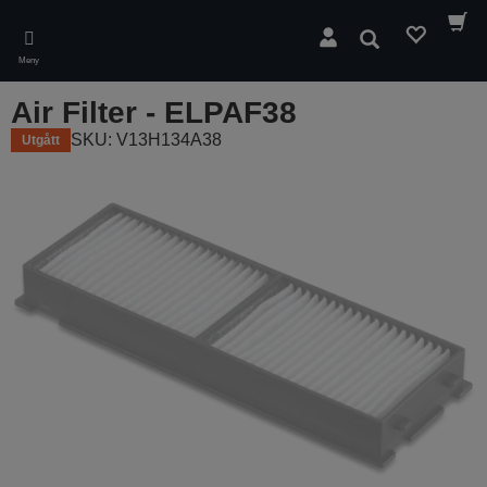
Skip
to
Sök
main
Meny
content
Air Filter - ELPAF38
SKU: V13H134A38
Utgått