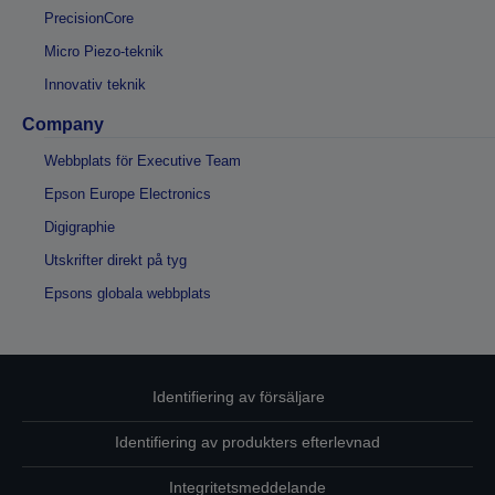
PrecisionCore
Micro Piezo-teknik
Innovativ teknik
Company
Webbplats för Executive Team
Epson Europe Electronics
Digigraphie
Utskrifter direkt på tyg
Epsons globala webbplats
Identifiering av försäljare
Identifiering av produkters efterlevnad
Integritetsmeddelande