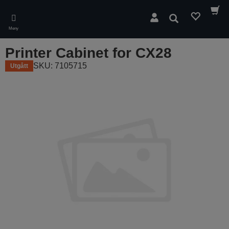
Skip
to
Sök
main
Meny
content
Printer Cabinet for CX28
SKU: 7105715
Utgått