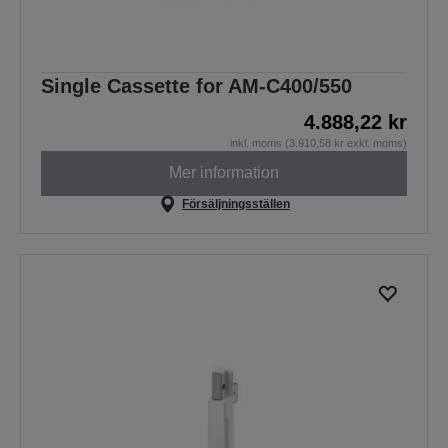
Single Cassette for AM-C400/550
4.888,22 kr
inkl. moms (3.910,58 kr exkl. moms)
Mer information
Försäljningsställen