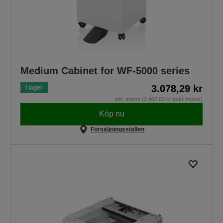
Medium Cabinet for WF-5000 series
3.078,29 kr
I lager
inkl. moms (2.462,63 kr exkl. moms)
Köp nu
Försäljningsställen