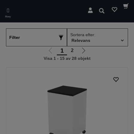
Skip
to
Sök
main
Meny
content
Sortera efter:
Filter
1
2
Gå
Gå
Visa 1 - 15 av 28 objekt
till
till
föregående
nästa
sida
sida