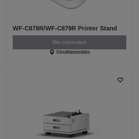
WF-C878R/WF-C879R Printer Stand
Mer information
Försäljningsställen