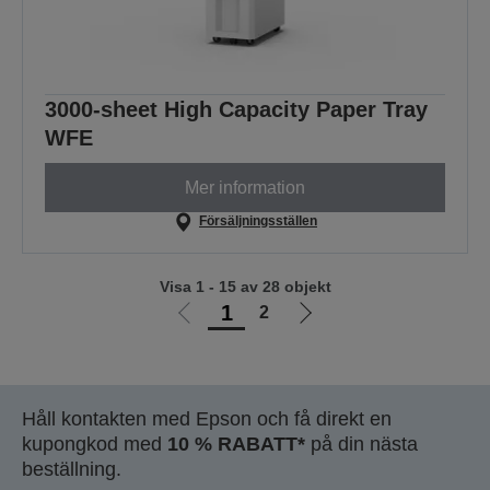
3000-sheet High Capacity Paper Tray
WFE
Mer information
Försäljningsställen
Visa 1 - 15 av 28 objekt
1
2
Gå
Gå
till
till
föregående
nästa
sida
sida
Håll kontakten med Epson och få direkt en
kupongkod med
10 % RABATT*
på din nästa
beställning.