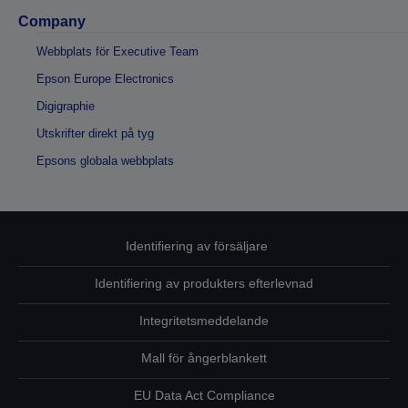
Company
Webbplats för Executive Team
Epson Europe Electronics
Digigraphie
Utskrifter direkt på tyg
Epsons globala webbplats
Identifiering av försäljare
Identifiering av produkters efterlevnad
Integritetsmeddelande
Mall för ångerblankett
EU Data Act Compliance