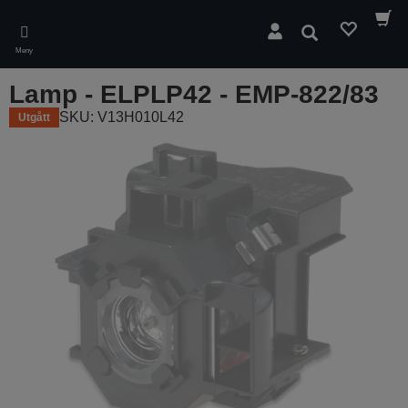
Skip
to
Sök
main
Meny
content
Lamp - ELPLP42 - EMP-822/83
SKU: V13H010L42
Utgått