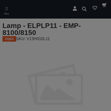
Skip
to
Sök
main
Meny
content
Lamp - ELPLP11 - EMP-
8100/8150
SKU: V13H010L11
Utgått