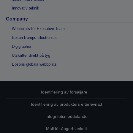
Innovativ teknik
Company
Webbplats för Executive Team
Epson Europe Electronics
Digigraphie
Utskrifter direkt på tyg
Epsons globala webbplats
Identifiering av försäljare
Identifiering av produkters efterlevnad
Integritetsmeddelande
Mall för ångerblankett