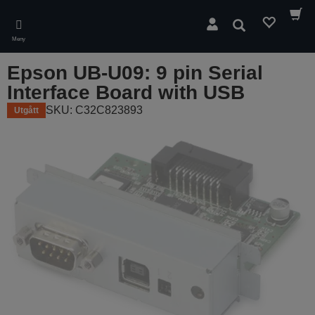
Skip
to
Sök
main
Meny
content
Epson UB-U09: 9 pin Serial
Interface Board with USB
SKU: C32C823893
Utgått