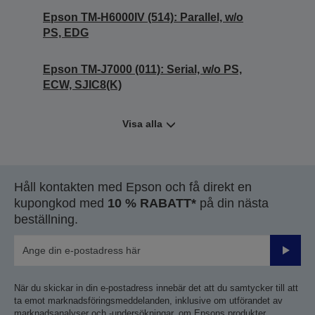
Epson TM-H6000IV (514): Parallel, w/o
PS, EDG
Epson TM-J7000 (011): Serial, w/o PS,
ECW, SJIC8(K)
Visa alla
Håll kontakten med Epson och få direkt en
kupongkod med
10 % RABATT*
på din nästa
beställning.
Skicka
När du skickar in din e-postadress innebär det att du samtycker till att
ta emot marknadsföringsmeddelanden, inklusive om utförandet av
marknadsanalyser och -undersökningar, om Epsons produkter,