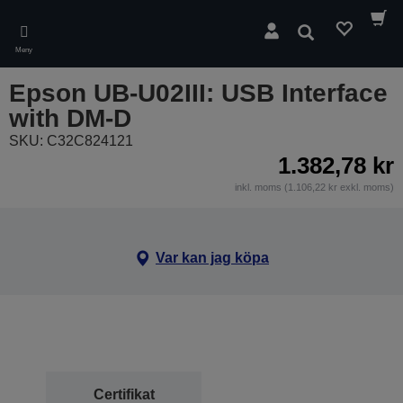
Skip
to
Sök
main
Meny
content
Epson UB-U02III: USB Interface
with DM-D
SKU: C32C824121
1.382,78 kr
inkl. moms (1.106,22 kr exkl. moms)
Var kan jag köpa
Certifikat