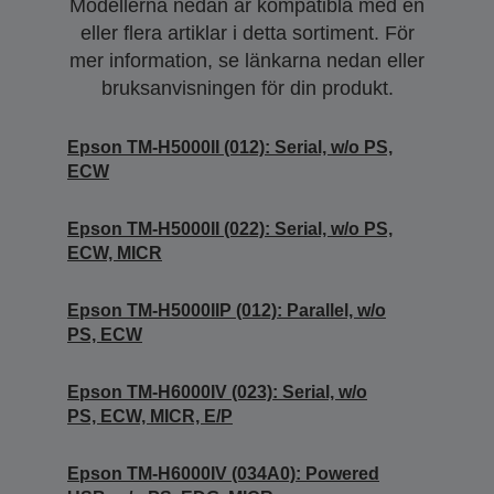
Modellerna nedan är kompatibla med en
eller flera artiklar i detta sortiment. För
mer information, se länkarna nedan eller
bruksanvisningen för din produkt.
Epson TM-H5000II (012): Serial, w/o PS,
ECW
Epson TM-H5000II (022): Serial, w/o PS,
ECW, MICR
Epson TM-H5000IIP (012): Parallel, w/o
PS, ECW
Epson TM-H6000IV (023): Serial, w/o
PS, ECW, MICR, E/P
Epson TM-H6000IV (034A0): Powered