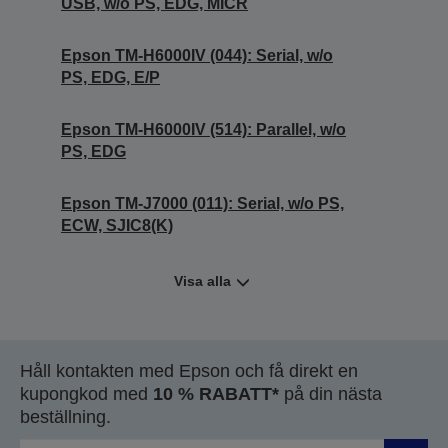
USB, w/o PS, EDG, MICR
Epson TM-H6000IV (044): Serial, w/o
PS, EDG, E/P
Epson TM-H6000IV (514): Parallel, w/o
PS, EDG
Epson TM-J7000 (011): Serial, w/o PS,
ECW, SJIC8(K)
Visa alla
Håll kontakten med Epson och få direkt en
kupongkod med
10 % RABATT*
på din nästa
beställning.