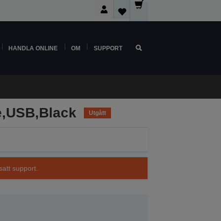
HANDLA ONLINE
OM
SUPPORT
e,USB,Black
Utgått
satt support.