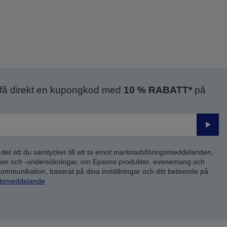
 få direkt en kupongkod med
10 % RABATT*
på
Skick
 det att du samtycker till att ta emot marknadsföringsmeddelanden,
yser och -undersökningar, om Epsons produkter, evenemang och
 kommunikation, baserat på dina inställningar och ditt beteende på
etsmeddelande