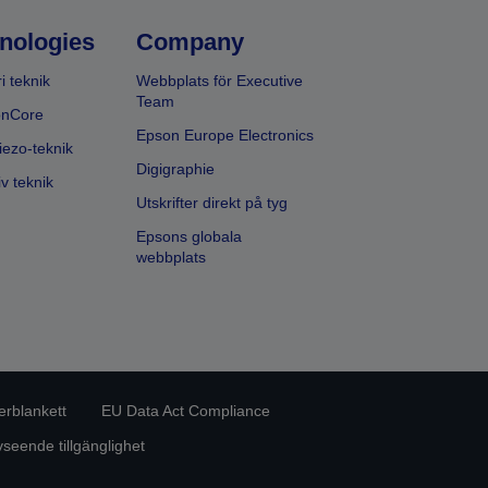
nologies
Company
i teknik
Webbplats för Executive
Team
onCore
Epson Europe Electronics
iezo-teknik
Digigraphie
v teknik
Utskrifter direkt på tyg
Epsons globala
webbplats
erblankett
EU Data Act Compliance
eende tillgänglighet