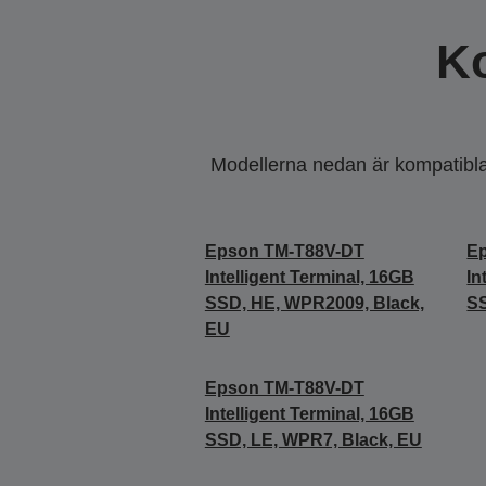
K
Modellerna nedan är kompatibla m
Epson TM-T88V-DT
E
Intelligent Terminal, 16GB
In
SSD, HE, WPR2009, Black,
SS
EU
Epson TM-T88V-DT
Intelligent Terminal, 16GB
SSD, LE, WPR7, Black, EU