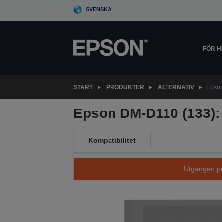
Skip
SVENSKA
to
main
content
FÖR 
START
PRODUKTER
ALTERNATIV
Epson
Epson DM-D110 (133):
Kompatibilitet
Utgången pro