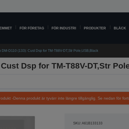
HEMMET
FÖR FÖRETAG
FÖR INDUSTRI
PRODUKTER
BLÄCK
 DM-D110 (133): Cust Dsp for TM-T88V-DT,Str Pole,USB,Black
 Cust Dsp for TM-T88V-DT,Str Pol
dukt -Denna produkt är tyvärr inte längre tillgänglig. Se nedan för fort
SKU: A61B133133