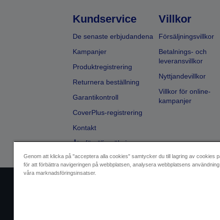
Kundservice
Villkor
De senaste erbjudandena
Försäljningsvillkor
Kampanjer
Betalnings- och
leveransvillkor
Produktregistrering
Nyttjandevillkor
Returnera beställning
Villkor för online-
Garantikontroll
kampanjer
CoverPlus-registrering
Kontakt
Återförsäljarsökning
Genom att klicka på "acceptera alla cookies" samtycker du till lagring av cookies p
för att förbättra navigeringen på webbplatsen, analysera webbplatsens användning 
våra marknadsföringsinsatser.
Identifiering av försäljare
Identifierin
Kontakta oss angåen