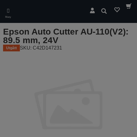
Skip
to
Sök
main
Meny
content
Epson Auto Cutter AU-110(V2):
89.5 mm, 24V
SKU: C42D147231
Utgått