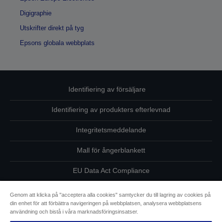
Digigraphie
Utskrifter direkt på tyg
Epsons globala webbplats
Identifiering av försäljare
Identifiering av produkters efterlevnad
Integritetsmeddelande
Mall för ångerblankett
EU Data Act Compliance
Kontakta oss angående dina uppgifter
Genom att klicka på "acceptera alla cookies" samtycker du till lagring av cookies på
din enhet för att förbättra navigeringen på webbplatsen, analysera webbplatsens
Information om cookies
användning och bistå i våra marknadsföringsinsatser.