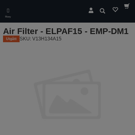
Skip
to
Sök
main
Meny
content
Air Filter - ELPAF15 - EMP-DM1
SKU: V13H134A15
Utgått