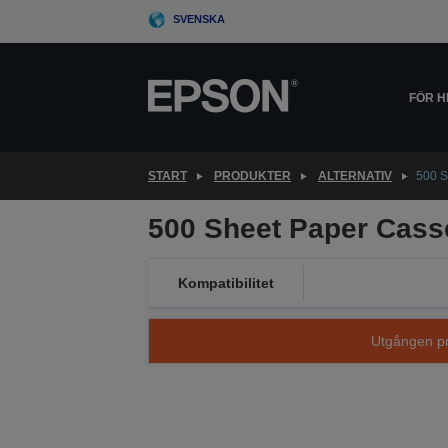
Skip
SVENSKA
to
main
content
FÖR 
START
PRODUKTER
ALTERNATIV
500 S
500 Sheet Paper Casse
Kompatibilitet
Utgången pro