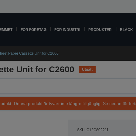
HEMMET
FÖR FÖRETAG
FÖR INDUSTRI
PRODUKTER
BLÄCK
heet Paper Cassette Unit for C2600
tte Unit for C2600
Utgått
dukt -Denna produkt är tyvärr inte längre tillgänglig. Se nedan för fort
SKU: C12C802211