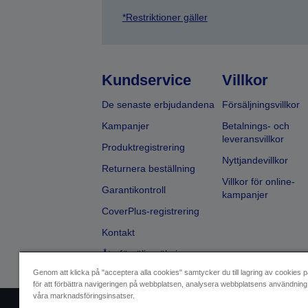
*Restriktioner gäller
Kundservice
Villkor
De senaste erbjudandena
Försäljningsvillkor
Kampanjer
Betalnings- och
leveransvillkor
Produktregistrering
Nyttjandevillkor
Returnera beställning
Villkor för online-
Garantikontroll
kampanjer
CoverPlus-registrering
Kontakt
Återförsäljarsökning
Genom att klicka på "acceptera alla cookies" samtycker du till lagring av cookies p
för att förbättra navigeringen på webbplatsen, analysera webbplatsens användning 
våra marknadsföringsinsatser.