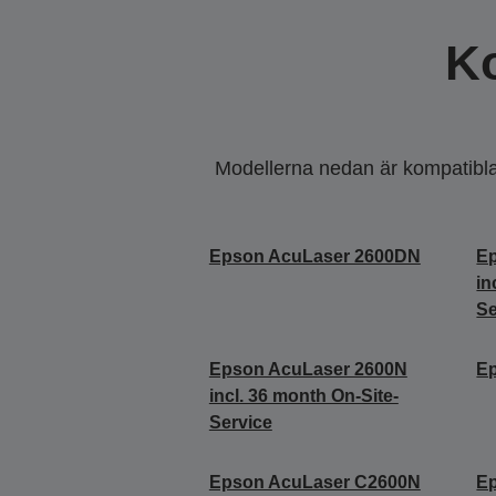
K
Modellerna nedan är kompatibla m
Epson AcuLaser 2600DN
E
in
Se
Epson AcuLaser 2600N
E
incl. 36 month On-Site-
Service
Epson AcuLaser C2600N
E