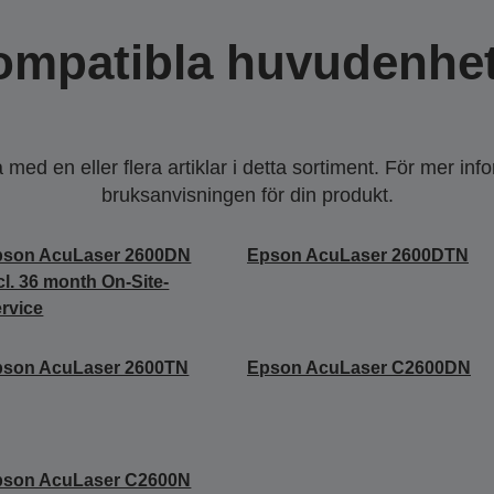
ompatibla huvudenhet
ed en eller flera artiklar i detta sortiment. För mer inf
bruksanvisningen för din produkt.
pson AcuLaser 2600DN
Epson AcuLaser 2600DTN
cl. 36 month On-Site-
rvice
pson AcuLaser 2600TN
Epson AcuLaser C2600DN
pson AcuLaser C2600N