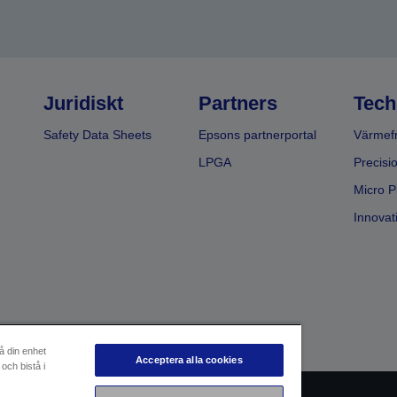
Juridiskt
Partners
Tech
Safety Data Sheets
Epsons partnerportal
Värmefr
LPGA
Precisi
Micro P
Innovati
å din enhet
Acceptera alla cookies
och bistå i