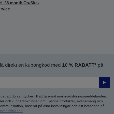
cl. 36 month On-Site-
rvice
 få direkt en kupongkod med
10 % RABATT*
på
Skick
 det att du samtycker till att ta emot marknadsföringsmeddelanden,
yser och -undersökningar, om Epsons produkter, evenemang och
 kommunikation, baserat på dina inställningar och ditt beteende på
etsmeddelande